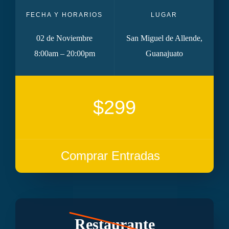
FECHA Y HORARIOS
LUGAR
02 de Noviembre
San Miguel de Allende,
8:00am – 20:00pm
Guanajuato
$299
Comprar Entradas
Restaurante