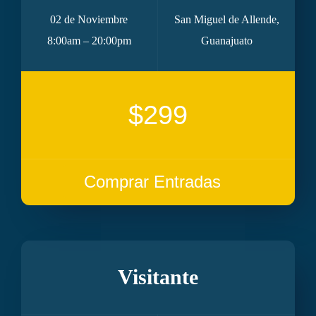
02 de Noviembre
San Miguel de Allende,
8:00am – 20:00pm
Guanajuato
$299
Comprar Entradas
Visitante