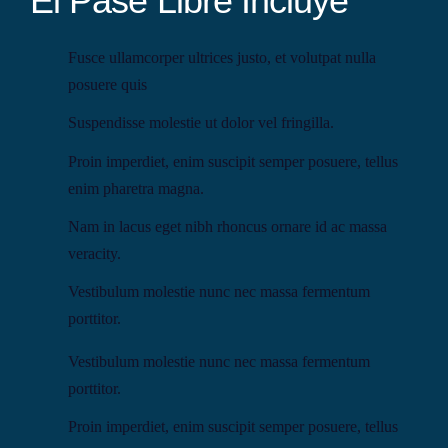
El Pase Libre Incluye
Fusce ullamcorper ultrices justo, et volutpat nulla
posuere quis
Suspendisse molestie ut dolor vel fringilla.
Proin imperdiet, enim suscipit semper posuere, tellus
enim pharetra magna.
Nam in lacus eget nibh rhoncus ornare id ac massa
veracity.
Vestibulum molestie nunc nec massa fermentum
porttitor.
Vestibulum molestie nunc nec massa fermentum
porttitor.
Proin imperdiet, enim suscipit semper posuere, tellus