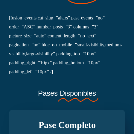
[fusion_events cat_slug=”altars” past_events=”no”
order=”ASC” number_posts=”3″ columns=”3″
picture_size=”auto” content_length=”no_text”
pagination=”no” hide_on_mobile=”small-visibility,medium-
visibility,large-visibility” padding_top=”10px”
padding_right=”10px” padding_bottom=”10px”
padding_left=”10px” /]
Pases
Disponibles
Pase Completo