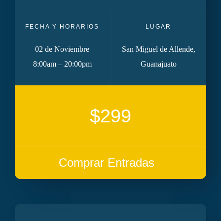
FECHA Y HORARIOS
LUGAR
02 de Noviembre
San Miguel de Allende,
8:00am – 20:00pm
Guanajuato
$299
Comprar Entradas