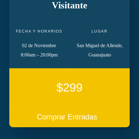
Visitante
FECHA Y HORARIOS
LUGAR
02 de Noviembre
San Miguel de Allende,
8:00am – 20:00pm
Guanajuato
$299
Comprar Entradas